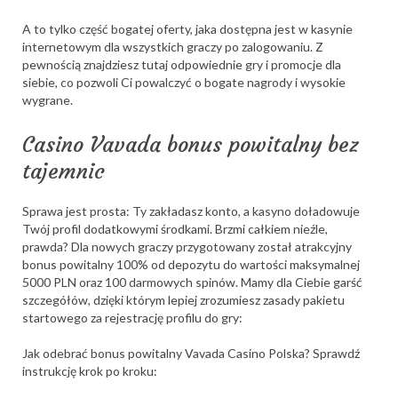
A to tylko część bogatej oferty, jaka dostępna jest w kasynie
internetowym dla wszystkich graczy po zalogowaniu. Z
pewnością znajdziesz tutaj odpowiednie gry i promocje dla
siebie, co pozwoli Ci powalczyć o bogate nagrody i wysokie
wygrane.
Casino Vavada bonus powitalny bez
tajemnic
Sprawa jest prosta: Ty zakładasz konto, a kasyno doładowuje
Twój profil dodatkowymi środkami. Brzmi całkiem nieźle,
prawda? Dla nowych graczy przygotowany został atrakcyjny
bonus powitalny 100% od depozytu do wartości maksymalnej
5000 PLN oraz 100 darmowych spinów. Mamy dla Ciebie garść
szczegółów, dzięki którym lepiej zrozumiesz zasady pakietu
startowego za rejestrację profilu do gry:
Jak odebrać bonus powitalny Vavada Casino Polska? Sprawdź
instrukcję krok po kroku: