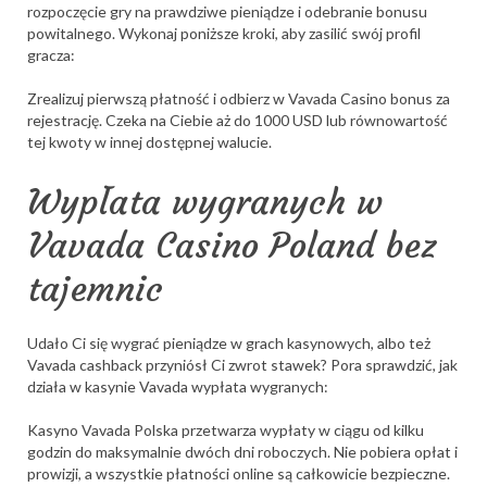
rozpoczęcie gry na prawdziwe pieniądze i odebranie bonusu
powitalnego. Wykonaj poniższe kroki, aby zasilić swój profil
gracza:
Zrealizuj pierwszą płatność i odbierz w Vavada Casino bonus za
rejestrację. Czeka na Ciebie aż do 1000 USD lub równowartość
tej kwoty w innej dostępnej walucie.
Wypłata wygranych w
Vavada Casino Poland bez
tajemnic
Udało Ci się wygrać pieniądze w grach kasynowych, albo też
Vavada cashback przyniósł Ci zwrot stawek? Pora sprawdzić, jak
działa w kasynie Vavada wypłata wygranych:
Kasyno Vavada Polska przetwarza wypłaty w ciągu od kilku
godzin do maksymalnie dwóch dni roboczych. Nie pobiera opłat i
prowizji, a wszystkie płatności online są całkowicie bezpieczne.