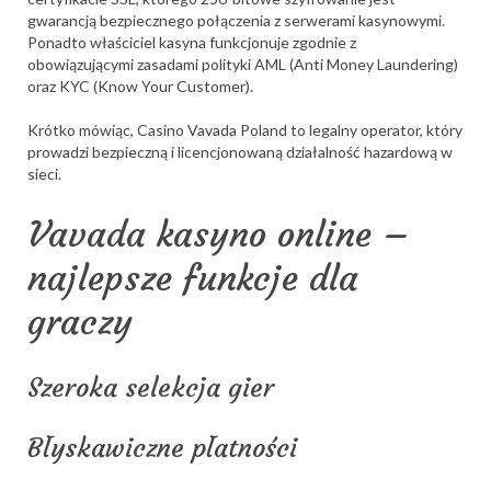
gwarancją bezpiecznego połączenia z serwerami kasynowymi.
Ponadto właściciel kasyna funkcjonuje zgodnie z
obowiązującymi zasadami polityki AML (Anti Money Laundering)
oraz KYC (Know Your Customer).
Krótko mówiąc, Casino Vavada Poland to legalny operator, który
prowadzi bezpieczną i licencjonowaną działalność hazardową w
sieci.
Vavada kasyno online –
najlepsze funkcje dla
graczy
Szeroka selekcja gier
Błyskawiczne płatności