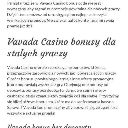
Pamiętaj też, że w Vavada Casino bonus code nie jest
wymagany, aby zagrać za promocje powitalne dla nowych graczy.
Dzięki temu możesz od razu sięgnąć po najlepsze korzyści
wynikające z promocji. Nie zwlekaj, załóż konto i zgarnij swoją
premię już dziś!
Vavada Casino bonusy dla
stałych graczy
Vavada Casino oferuje szeroką gamę bonusów, które są
przeznaczone zarówno dla nowych, jak i powracających graczy.
Oprócz bonusu powitalnego istnieją inne oferty promocyjne,
które poprawiają wrażenia z gry. Obejmują one bonusy od
depozytu, bonusy bez depozytu, darmowe spiny i oferty
cashback, dzięki czemu każdy znajdzie coś dla siebie. Przyjrzyjmy
się bliżej różnym bonusom, które ma do zaoferowania kasyno.
Sprawdź Vavada kod promocyjny, aby upewnić się, że zgarniesz
wszystkie aktualne promki!
Vavada bonus bez depozytu