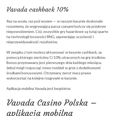
Vavada cashback 10%
Raz na wozie, raz pod wozem — w naszym kasynie doskonale
rozumiemy, że wygrywająca passa czasami kończy się przykrym
niepowodzeniem. Cóż, wszystkie gry hazardowe są tutaj oparte
na technologii losowości RNG, zapewniając uczciwość i
nieprzewidywalność rezultatów.
W związku z tym możesz aktywować w kasynie cashback, za
pomocą którego zwrócimy Ci 10% utraconych na grę środków.
Bonus przyznawany jest pierwszego dnia każdego miesiąca,
żebyś mógł rozpocząć nowy rozdział w grze z dodatkowymi
środkami bonusowymi. Otrzymany zwrot masz prawo
wykorzystać na kolejne rozgrywki w kasynie.
Aplikacja mobilna Vavada jest bezpłatna
Vavada Casino Polska –
aplikacja mobilna