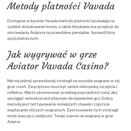
Metody płatności Vavada
Dostępne w kasynie Vavada metody płatności pozwalają na
szybkie doładowanie konta, a także błyskawiczne przejście do
obstawiania Aviatora na prawdziwe pieniądze. Sprawdź listę
opcji płatniczych:
Jak wygrywać w grze
Aviator Vavada Casino?
Nie ma jednej sprawdzonej strategii na wysokie wygrane w tej
grze crash. Zwycięstwo musi być zatem mieszanką szczęścia i
refleksu. Warto obserwować przebieg poprzednich rund, aby
wyciągać wnioski przed własnym obstawianiem gry. Dobrą
metodą jest też typowanie mniejszych stawek i częstsze
wypłacanie niższych wygranych. Zastosowanie tych strategii
może znacząco zwiększyć Twoje szanse na wygraną w grze
Aviator.