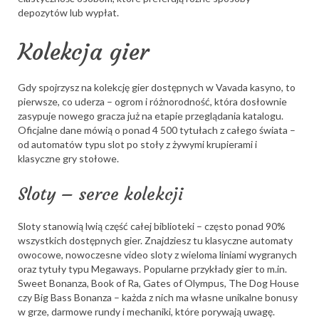
depozytów lub wypłat.
Kolekcja gier
Gdy spojrzysz na kolekcję gier dostępnych w Vavada kasyno, to
pierwsze, co uderza – ogrom i różnorodność, która dosłownie
zasypuje nowego gracza już na etapie przeglądania katalogu.
Oficjalne dane mówią o ponad 4 500 tytułach z całego świata –
od automatów typu slot po stoły z żywymi krupierami i
klasyczne gry stołowe.
Sloty – serce kolekcji
Sloty stanowią lwią część całej biblioteki – często ponad 90%
wszystkich dostępnych gier. Znajdziesz tu klasyczne automaty
owocowe, nowoczesne video sloty z wieloma liniami wygranych
oraz tytuły typu Megaways. Popularne przykłady gier to m.in.
Sweet Bonanza, Book of Ra, Gates of Olympus, The Dog House
czy Big Bass Bonanza – każda z nich ma własne unikalne bonusy
w grze, darmowe rundy i mechaniki, które porywają uwagę.