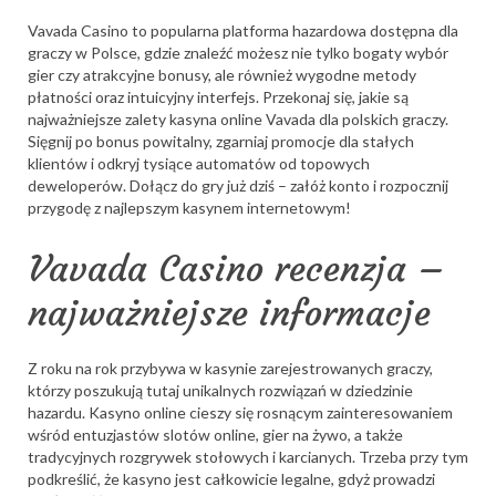
Vavada Casino to popularna platforma hazardowa dostępna dla
graczy w Polsce, gdzie znaleźć możesz nie tylko bogaty wybór
gier czy atrakcyjne bonusy, ale również wygodne metody
płatności oraz intuicyjny interfejs. Przekonaj się, jakie są
najważniejsze zalety kasyna online Vavada dla polskich graczy.
Sięgnij po bonus powitalny, zgarniaj promocje dla stałych
klientów i odkryj tysiące automatów od topowych
deweloperów. Dołącz do gry już dziś – załóż konto i rozpocznij
przygodę z najlepszym kasynem internetowym!
Vavada Casino recenzja –
najważniejsze informacje
Z roku na rok przybywa w kasynie zarejestrowanych graczy,
którzy poszukują tutaj unikalnych rozwiązań w dziedzinie
hazardu. Kasyno online cieszy się rosnącym zainteresowaniem
wśród entuzjastów slotów online, gier na żywo, a także
tradycyjnych rozgrywek stołowych i karcianych. Trzeba przy tym
podkreślić, że kasyno jest całkowicie legalne, gdyż prowadzi