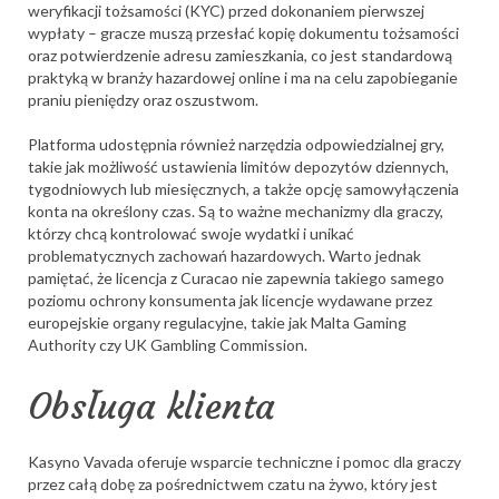
weryfikacji tożsamości (KYC) przed dokonaniem pierwszej
wypłaty – gracze muszą przesłać kopię dokumentu tożsamości
oraz potwierdzenie adresu zamieszkania, co jest standardową
praktyką w branży hazardowej online i ma na celu zapobieganie
praniu pieniędzy oraz oszustwom.
Platforma udostępnia również narzędzia odpowiedzialnej gry,
takie jak możliwość ustawienia limitów depozytów dziennych,
tygodniowych lub miesięcznych, a także opcję samowyłączenia
konta na określony czas. Są to ważne mechanizmy dla graczy,
którzy chcą kontrolować swoje wydatki i unikać
problematycznych zachowań hazardowych. Warto jednak
pamiętać, że licencja z Curacao nie zapewnia takiego samego
poziomu ochrony konsumenta jak licencje wydawane przez
europejskie organy regulacyjne, takie jak Malta Gaming
Authority czy UK Gambling Commission.
Obsługa klienta
Kasyno Vavada oferuje wsparcie techniczne i pomoc dla graczy
przez całą dobę za pośrednictwem czatu na żywo, który jest