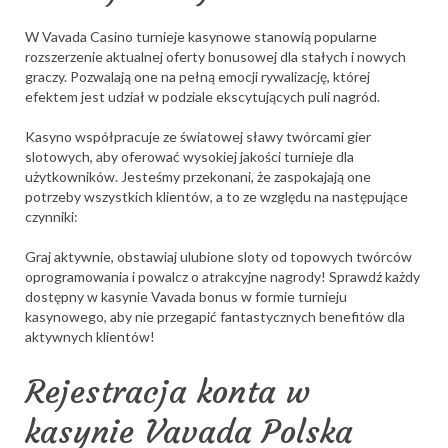
W Vavada Casino turnieje kasynowe stanowią popularne
rozszerzenie aktualnej oferty bonusowej dla stałych i nowych
graczy. Pozwalają one na pełną emocji rywalizację, której
efektem jest udział w podziale ekscytujących puli nagród.
Kasyno współpracuje ze światowej sławy twórcami gier
slotowych, aby oferować wysokiej jakości turnieje dla
użytkowników. Jesteśmy przekonani, że zaspokajają one
potrzeby wszystkich klientów, a to ze względu na następujące
czynniki:
Graj aktywnie, obstawiaj ulubione sloty od topowych twórców
oprogramowania i powalcz o atrakcyjne nagrody! Sprawdź każdy
dostępny w kasynie Vavada bonus w formie turnieju
kasynowego, aby nie przegapić fantastycznych benefitów dla
aktywnych klientów!
Rejestracja konta w
kasynie Vavada Polska