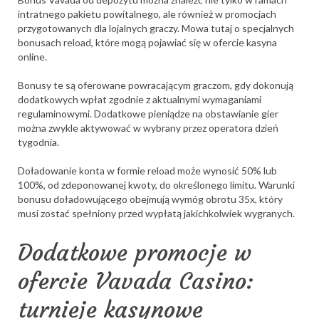
intratnego pakietu powitalnego, ale również w promocjach
przygotowanych dla lojalnych graczy. Mowa tutaj o specjalnych
bonusach reload, które mogą pojawiać się w ofercie kasyna
online.
Bonusy te są oferowane powracającym graczom, gdy dokonują
dodatkowych wpłat zgodnie z aktualnymi wymaganiami
regulaminowymi. Dodatkowe pieniądze na obstawianie gier
można zwykle aktywować w wybrany przez operatora dzień
tygodnia.
Doładowanie konta w formie reload może wynosić 50% lub
100%, od zdeponowanej kwoty, do określonego limitu. Warunki
bonusu doładowującego obejmują wymóg obrotu 35x, który
musi zostać spełniony przed wypłatą jakichkolwiek wygranych.
Dodatkowe promocje w
ofercie Vavada Casino:
turnieje kasynowe