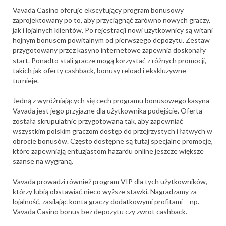
Vavada Casino oferuje ekscytujący program bonusowy
zaprojektowany po to, aby przyciągnąć zarówno nowych graczy,
jak i lojalnych klientów. Po rejestracji nowi użytkownicy są witani
hojnym bonusem powitalnym od pierwszego depozytu. Zestaw
przygotowany przez kasyno internetowe zapewnia doskonały
start. Ponadto stali gracze mogą korzystać z różnych promocji,
takich jak oferty cashback, bonusy reload i ekskluzywne
turnieje.
Jedną z wyróżniających się cech programu bonusowego kasyna
Vavada jest jego przyjazne dla użytkownika podejście. Oferta
została skrupulatnie przygotowana tak, aby zapewniać
wszystkim polskim graczom dostęp do przejrzystych i łatwych w
obrocie bonusów. Często dostępne są tutaj specjalne promocje,
które zapewniają entuzjastom hazardu online jeszcze większe
szanse na wygraną.
Vavada prowadzi również program VIP dla tych użytkowników,
którzy lubią obstawiać nieco wyższe stawki. Nagradzamy za
lojalność, zasilając konta graczy dodatkowymi profitami – np.
Vavada Casino bonus bez depozytu czy zwrot cashback.