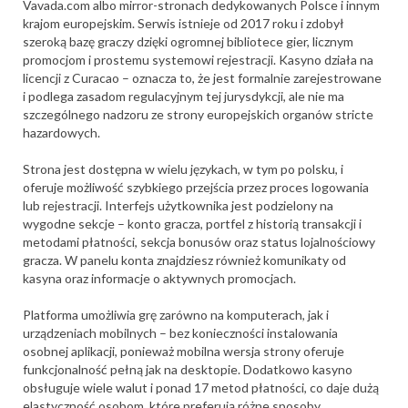
Vavada.com albo mirror-stronach dedykowanych Polsce i innym
krajom europejskim. Serwis istnieje od 2017 roku i zdobył
szeroką bazę graczy dzięki ogromnej bibliotece gier, licznym
promocjom i prostemu systemowi rejestracji. Kasyno działa na
licencji z Curacao – oznacza to, że jest formalnie zarejestrowane
i podlega zasadom regulacyjnym tej jurysdykcji, ale nie ma
szczególnego nadzoru ze strony europejskich organów stricte
hazardowych.
Strona jest dostępna w wielu językach, w tym po polsku, i
oferuje możliwość szybkiego przejścia przez proces logowania
lub rejestracji. Interfejs użytkownika jest podzielony na
wygodne sekcje – konto gracza, portfel z historią transakcji i
metodami płatności, sekcja bonusów oraz status lojalnościowy
gracza. W panelu konta znajdziesz również komunikaty od
kasyna oraz informacje o aktywnych promocjach.
Platforma umożliwia grę zarówno na komputerach, jak i
urządzeniach mobilnych – bez konieczności instalowania
osobnej aplikacji, ponieważ mobilna wersja strony oferuje
funkcjonalność pełną jak na desktopie. Dodatkowo kasyno
obsługuje wiele walut i ponad 17 metod płatności, co daje dużą
elastyczność osobom, które preferują różne sposoby