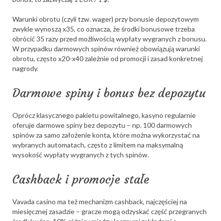
Warunki obrotu (czyli tzw. wager) przy bonusie depozytowym
zwykle wynoszą x35, co oznacza, że środki bonusowe trzeba
obrócić 35 razy przed możliwością wypłaty wygranych z bonusu.
W przypadku darmowych spinów również obowiązują warunki
obrotu, często x20-x40 zależnie od promocji i zasad konkretnej
nagrody.
Darmowe spiny i bonus bez depozytu
Oprócz klasycznego pakietu powitalnego, kasyno regularnie
oferuje darmowe spiny bez depozytu – np. 100 darmowych
spinów za samo założenie konta, które można wykorzystać na
wybranych automatach, często z limitem na maksymalną
wysokość wypłaty wygranych z tych spinów.
Cashback i promocje stałe
Vavada casino ma też mechanizm cashback, najczęściej na
miesięcznej zasadzie – gracze mogą odzyskać część przegranych